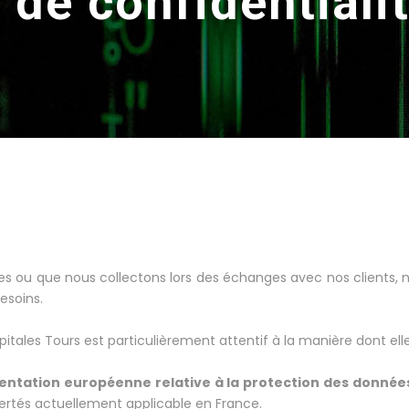
e de confidentiali
es ou que nous collectons lors des échanges avec nos clients
esoins.
ales Tours est particulièrement attentif à la manière dont elles
mentation européenne relative à la protection des donnée
bertés actuellement applicable en France.