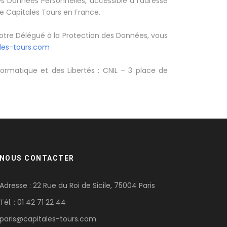
s Données Personnelles, accessible à l’adresse
 Capitales Tours en France.
notre Délégué à la Protection des Données, vous
les-tours.com
rmatique et des Libertés : CNIL – 3 place de
NOUS CONTACTER
Adresse : 22 Rue du Roi de Sicile, 75004 Paris
Tél. : 01 42 71 22 44
paris@capitales-tours.com