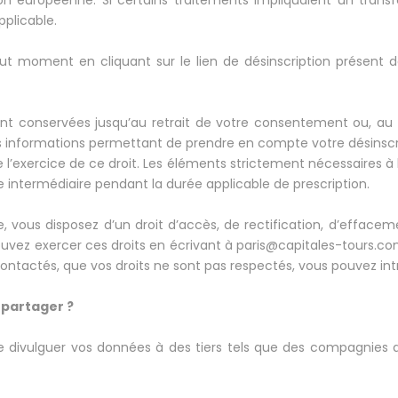
 européenne. Si certains traitements impliquaient un transfe
plicable.
ut moment en cliquant sur le lien de désinscription présent 
t conservées jusqu’au retrait de votre consentement ou, au 
s informations permettant de prendre en compte votre désinscri
 l’exercice de ce droit. Les éléments strictement nécessaires 
 intermédiaire pendant la durée applicable de prescription.
ous disposez d’un droit d’accès, de rectification, d’effacement
vez exercer ces droits en écrivant à paris@capitales-tours.com 
contactés, que vos droits ne sont pas respectés, vous pouvez int
 partager ?
divulguer vos données à des tiers tels que des compagnies aé