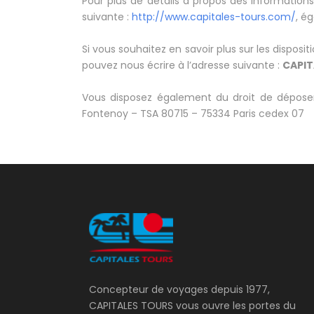
Pour plus de détails à propos des information
suivante :
http://www.capitales-tours.com/
, é
Si vous souhaitez en savoir plus sur les dispo
pouvez nous écrire à l’adresse suivante :
CAPIT
Vous disposez également du droit de déposer
Fontenoy – TSA 80715 – 75334 Paris cedex 07
Concepteur de voyages depuis 1977,
CAPITALES TOURS vous ouvre les portes du