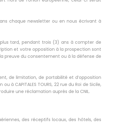
rt hors de l’Union européenne, celui-ci serait
dans chaque newsletter ou en nous écrivant à
plus tard, pendant trois (3) ans à compter de
ption et votre opposition à la prospection sont
à la preuve du consentement ou à la défense de
, de limitation, de portabilité et d’opposition
ou à CAPITALES TOURS, 22 rue du Roi de Sicile,
roduire une réclamation auprès de la CNIL.
riennes, des réceptifs locaux, des hôtels, des