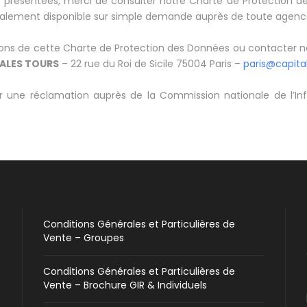
s présentées, merci de consulter notre Charte de Protection de
galement disponible sur simple demande auprès de toute agence
sitions de cette Charte de Protection des Données ou contacter 
ALES TOURS
– 22 rue du Roi de Sicile 75004 Paris –
paris@capita
 une réclamation auprès de la Commission nationale de l’Info
Conditions Générales et Particulières de
Vente – Groupes
Conditions Générales et Particulières de
Vente – Brochure GIR & Individuels