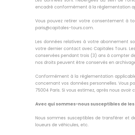
Les données sont hébergées au sein de l’Union
encadré conformément à la réglementation ap
Vous pouvez retirer votre consentement à to
paris@capitales-tours.com.
Les données relatives à votre abonnement son
votre dernier contact avec Capitales Tours. Le
conservées pendant trois (3) ans à compter de
nos droits peuvent être conservés en archivage
Conformément à la réglementation applicable, v
concernant vos données personnelles. Vous pou
75004 Paris. Si vous estimez, après nous avoir 
Avec qui sommes-nous susceptibles de les
Nous sommes susceptibles de transférer et de 
loueurs de véhicules, etc.