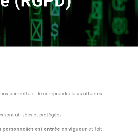
té (RGPD)
, nous permettent de comprendre leurs attentes
 sont utilisées et protégées.
s personnelles est entrée en vigueur
et fait