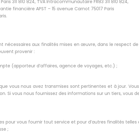
aris 311 810 824, TVA Intracommunautaire FR83 311 810 824,
antie financière APST – 15 avenue Carnot 75017 Paris
ris.
t nécessaires aux finalités mises en œuvre, dans le respect de
uvent provenir :
mpte (apporteur d’affaires, agence de voyages, etc.) ;
que vous nous avez transmises sont pertinentes et à jour. Vo
n. Si vous nous fournissez des informations sur un tiers, vous de
pour vous fournir tout service et pour d’autres finalités telles 
se ;