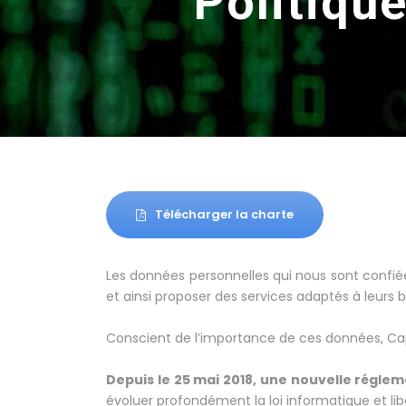
Politiqu
Télécharger la charte
Les données personnelles qui nous sont confié
et ainsi proposer des services adaptés à leurs b
Conscient de l’importance de ces données, Capit
Depuis le 25 mai 2018, une nouvelle régle
évoluer profondément la loi informatique et li